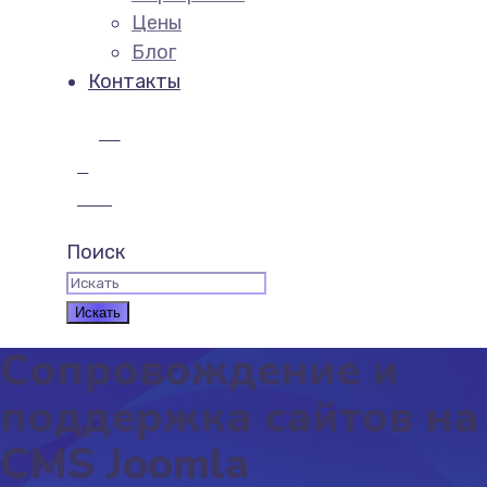
Цены
Блог
Контакты
Get
in
touch
Поиск
Сопровождение и
поддержка сайтов на
CMS Joomla