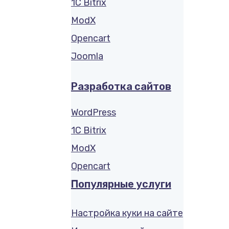
1C Bitrix
ModX
Opencart
Joomla
Разработка сайтов
WordPress
1C Bitrix
ModX
Opencart
Популярные услуги
Настройка куки на сайте