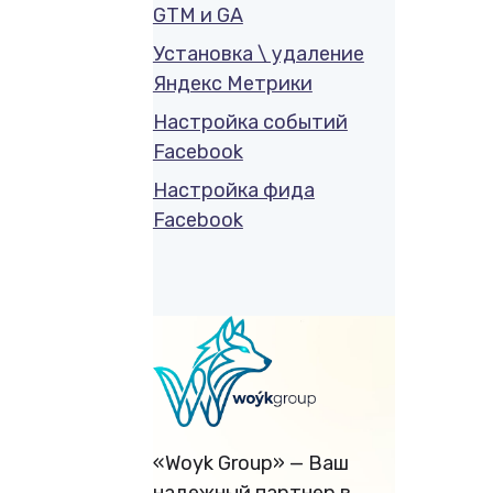
GTM и GA
Установка \ удаление
Яндекс Метрики
Настройка событий
Facebook
Настройка фида
Facebook
«Woyk Group» — Ваш
надежный партнер в