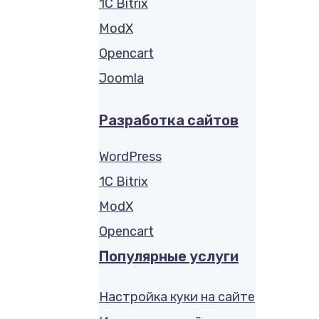
1C Bitrix
ModX
Opencart
Joomla
Разработка сайтов
WordPress
1C Bitrix
ModX
Opencart
Популярные услуги
Настройка куки на сайте