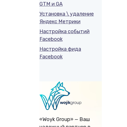
GTM и GA
Установка \ удаление
Яндекс Метрики
Настройка событий
Facebook
Настройка фида
Facebook
«Woyk Group» — Ваш
надежный партнер в