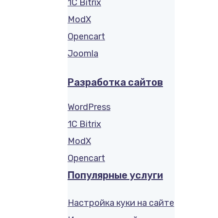
1C Bitrix
ModX
Opencart
Joomla
Разработка сайтов
WordPress
1C Bitrix
ModX
Opencart
Популярные услуги
Настройка куки на сайте