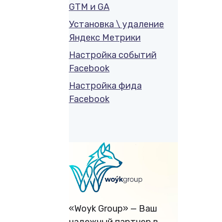
GTM и GA
Установка \ удаление
Яндекс Метрики
Настройка событий
Facebook
Настройка фида
Facebook
«Woyk Group» — Ваш
надежный партнер в