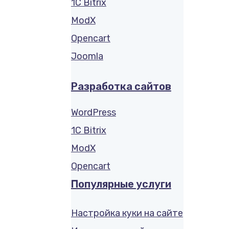
1C Bitrix
ModX
Opencart
Joomla
Разработка сайтов
WordPress
1C Bitrix
ModX
Opencart
Популярные услуги
Настройка куки на сайте