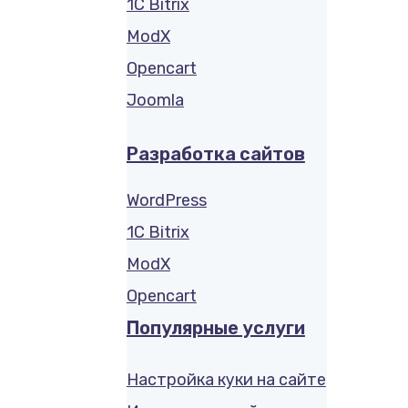
1C Bitrix
ModX
Opencart
Joomla
Разработка сайтов
WordPress
1C Bitrix
ModX
Opencart
Популярные услуги
Настройка куки на сайте