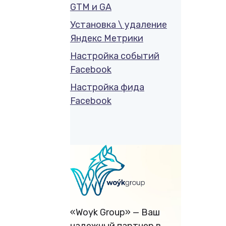
GTM и GA
Установка \ удаление
Яндекс Метрики
Настройка событий
Facebook
Настройка фида
Facebook
«Woyk Group» — Ваш
надежный партнер в